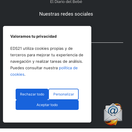
El Diario del Bebé
Nuestras redes sociales
Valoramos tu privacidad
Otras secciones
EDS21 utiliza cookies propias y de
terceros para mejorar tu experiencia de
navegación y realizar tareas de análisis.
Contacto
Puedes consultar nuestra
política de
Aviso Legal
cookies
.
Rechazar todo
Personalizar
© CopyRight 2023 RRHHDigital
Aceptar todo