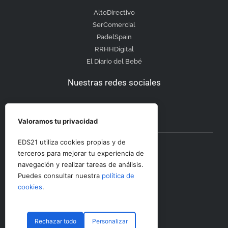
AltoDirectivo
SerComercial
PadelSpain
RRHHDigital
El Diario del Bebé
Nuestras redes sociales
Valoramos tu privacidad
Otras secciones
EDS21 utiliza cookies propias y de
terceros para mejorar tu experiencia de
navegación y realizar tareas de análisis.
Contacto
Puedes consultar nuestra
política de
Aviso Legal
cookies
.
Rechazar todo
Personalizar