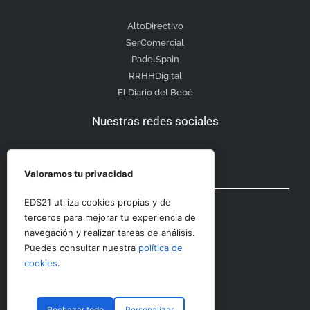
AltoDirectivo
SerComercial
PadelSpain
RRHHDigital
El Diario del Bebé
Nuestras redes sociales
Valoramos tu privacidad
Otras secciones
EDS21 utiliza cookies propias y de
terceros para mejorar tu experiencia de
navegación y realizar tareas de análisis.
Contacto
Puedes consultar nuestra
política de
Aviso Legal
cookies
.
Rechazar todo
Personalizar