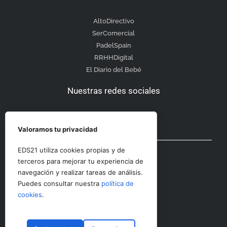
AltoDirectivo
SerComercial
PadelSpain
RRHHDigital
El Diario del Bebé
Nuestras redes sociales
Valoramos tu privacidad
Otras secciones
EDS21 utiliza cookies propias y de
terceros para mejorar tu experiencia de
navegación y realizar tareas de análisis.
Contacto
Puedes consultar nuestra
política de
Aviso Legal
cookies
.