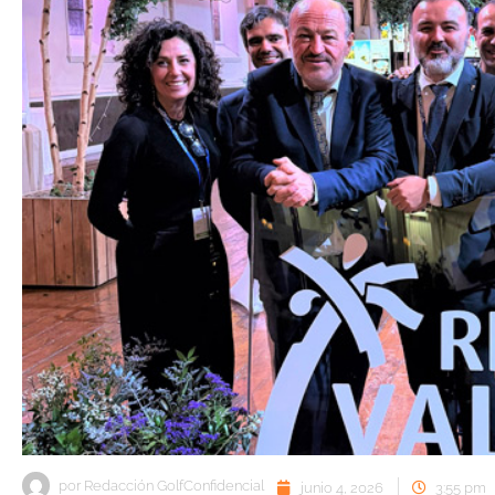
por
Redacción GolfConfidencial
junio 4, 2026
3:55 pm