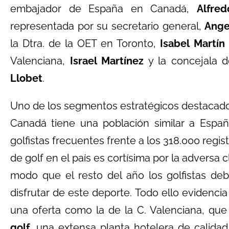
embajador de España en Canadá,
Alfre
representada por su secretario general,
Ange
la Dtra. de la OET en Toronto,
Isabel Martín
Valenciana,
Israel Martínez
y la concejala d
Llobet
.
Uno de los segmentos estratégicos destacado
Canadá tiene una población similar a Espa
golfistas frecuentes frente a los 318.000 reg
de golf en el país es cortísima por la adversa
modo que el resto del año los golfistas de
disfrutar de este deporte. Todo ello evidenci
una oferta como la de la C. Valenciana, qu
golf
, una extensa planta hotelera de calida