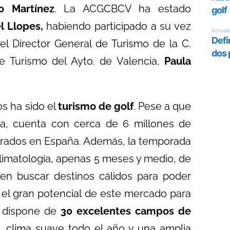
do Martínez
. La ACGCBCV ha estado
l Llopes,
habiendo participado a su vez
el Director General de Turismo de la C.
e Turismo del Ayto. de Valencia,
Paula
s ha sido el
turismo de golf
. Pese a que
ña, cuenta con cerca de 6 millones de
istrados en España. Además, la temporada
 climatología, apenas 5 meses y medio, de
ben buscar destinos cálidos para poder
a el gran potencial de este mercado para
e dispone de
30 excelentes campos de
d, clima suave todo el año y una amplia