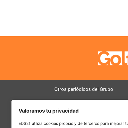
Otros periódicos del Grupo
AltoDirectivo
RRHHDigital
Valoramos tu privacidad
SerComercial
El Diario del 
PadelSpain
EDS21 utiliza cookies propias y de terceros para mejorar t