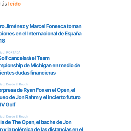
más
leído