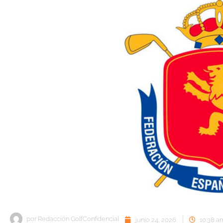
por
Redacción GolfConfidencial
junio 24, 2026
10:38 a