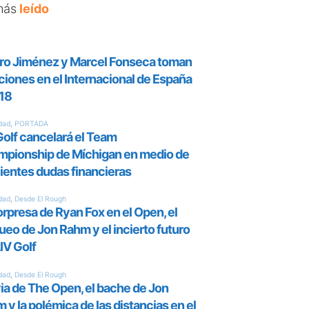
más
leído