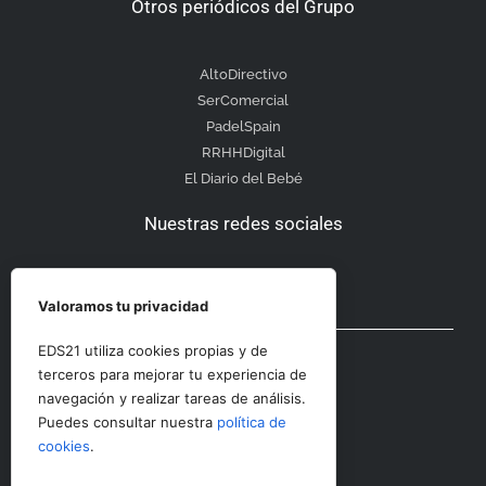
Otros periódicos del Grupo
AltoDirectivo
SerComercial
PadelSpain
RRHHDigital
El Diario del Bebé
Nuestras redes sociales
Valoramos tu privacidad
Otras secciones
EDS21 utiliza cookies propias y de
terceros para mejorar tu experiencia de
navegación y realizar tareas de análisis.
Contacto
Puedes consultar nuestra
política de
Aviso Legal
cookies
.