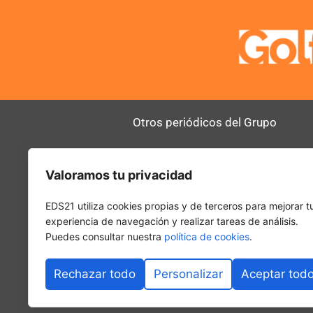
Otros periódicos del Grupo
AltoDirectivo
RRHHDigital
Valoramos tu privacidad
SerComercial
El Diario del 
PadelSpain
EDS21 utiliza cookies propias y de terceros para mejorar t
experiencia de navegación y realizar tareas de análisis.
Puedes consultar nuestra
política de cookies
.
Rechazar todo
Personalizar
Aceptar tod