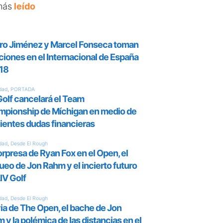
más
leído