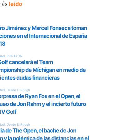
más
leído