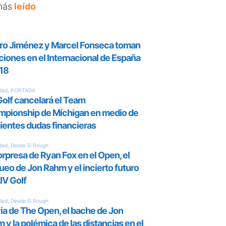
más
leído