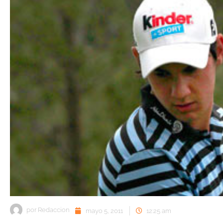
por
Redaccion
mayo 5, 2011
12:25 am