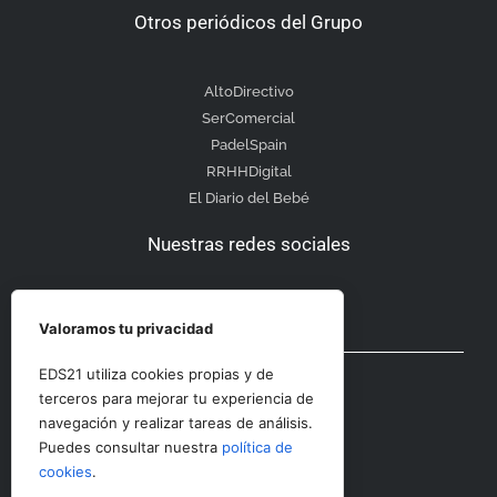
Otros periódicos del Grupo
AltoDirectivo
SerComercial
PadelSpain
RRHHDigital
El Diario del Bebé
Nuestras redes sociales
Valoramos tu privacidad
Otras secciones
EDS21 utiliza cookies propias y de
terceros para mejorar tu experiencia de
navegación y realizar tareas de análisis.
Contacto
Puedes consultar nuestra
política de
Aviso Legal
cookies
.