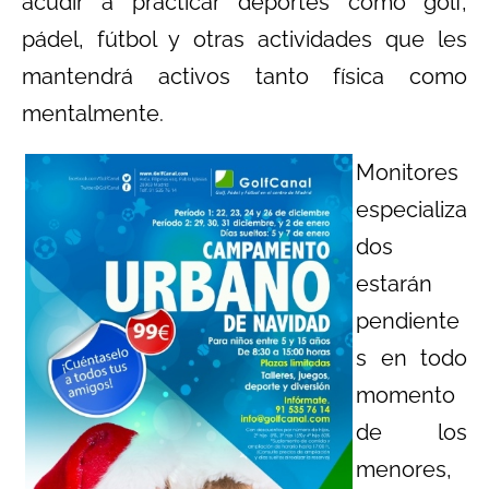
acudir a practicar deportes como golf,
pádel, fútbol y otras actividades que les
mantendrá activos tanto física como
mentalmente.
Monitores
especializa
dos
estarán
pendiente
s en todo
momento
de los
menores,