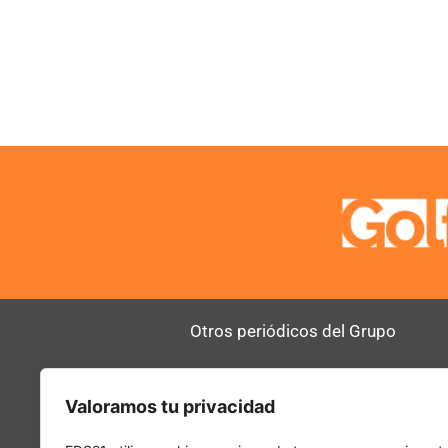
Otros periódicos del Grupo
AltoDirectivo
RRHHDigital
Valoramos tu privacidad
SerComercial
El Diario del 
PadelSpain