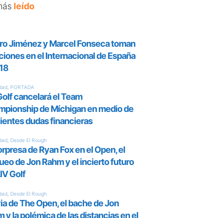
más
leído