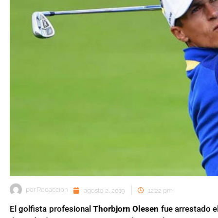
por
Redaccion
agosto 2, 2019
12:22 pm
El golfista profesional
Thorbjorn Olesen
fue arrestado e