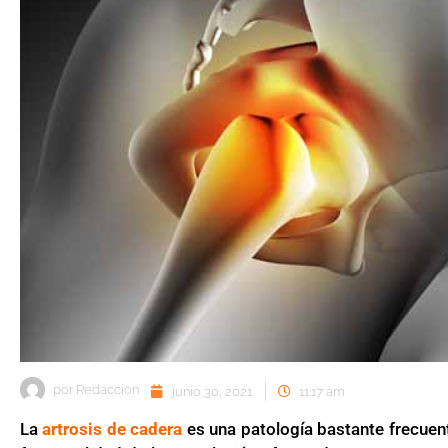
por
Redaccion
junio 30, 2021
11:17 am
La
artrosis de cadera
es una patología bastante frecuent