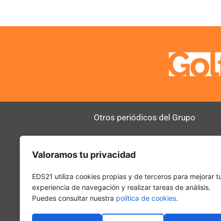
Otros periódicos del Grupo
AltoDirectivo
RRHHDigital
Valoramos tu privacidad
SerComercial
El Diario del 
PadelSpain
EDS21 utiliza cookies propias y de terceros para mejorar t
experiencia de navegación y realizar tareas de análisis.
Puedes consultar nuestra
política de cookies
.