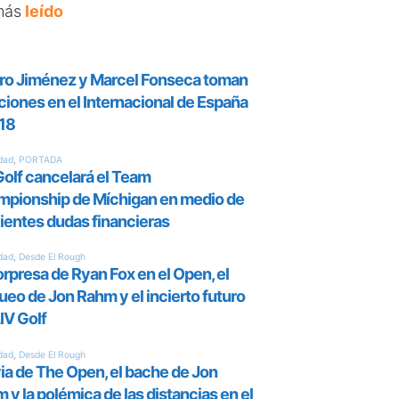
más
leído