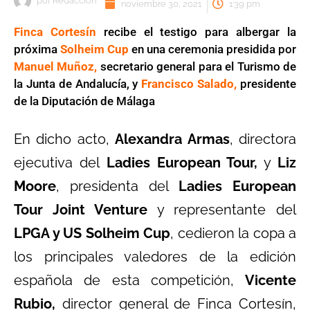
por
Redaccion
noviembre 30, 2021
1:39 pm
Finca Cortesín
recibe el testigo para albergar la
próxima
Solheim Cup
en una ceremonia presidida por
Manuel Muñoz,
secretario general para el Turismo de
la Junta de Andalucía, y
Francisco Salado,
presidente
de la Diputación de Málaga
En dicho acto,
Alexandra Armas
, directora
ejecutiva del
Ladies European Tour,
y
Liz
Moore
, presidenta del
Ladies European
Tour Joint Venture
y representante del
LPGA y US Solheim Cup
, cedieron la copa a
los principales valedores de la edición
española de esta competición,
Vicente
Rubio,
director general de Finca Cortesín,