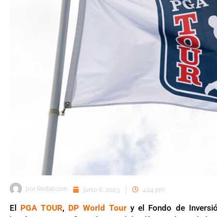
por
Redaccion
junio 6, 2023
4:24 pm
El
PGA TOUR
,
DP World Tour
y el Fondo de Inversió