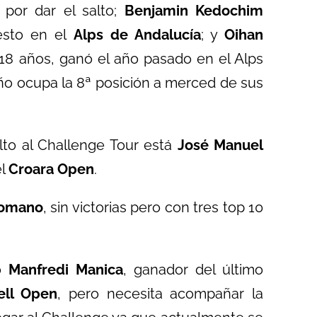
por dar el salto;
Benjamin Kedochim
esto en el
Alps de Andalucía
; y
Oihan
 18 años, ganó el año pasado en el Alps
ño ocupa la 8ª posición a merced de sus
alto al Challenge Tour está
José Manuel
el
Croara Open
.
Romano
, sin victorias pero con tres top 10
no
Manfredi Manica
, ganador del último
ell Open
, pero necesita acompañar la