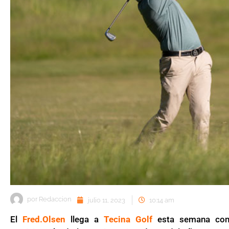
por
Redaccion
julio 11, 2023
10:14 am
El
Fred.Olsen
llega a
Tecina Golf
esta semana con 