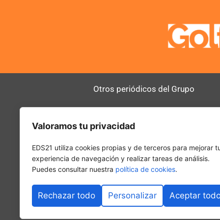
Otros periódicos del Grupo
AltoDirectivo
RRHHDigital
Valoramos tu privacidad
SerComercial
El Diario del 
PadelSpain
EDS21 utiliza cookies propias y de terceros para mejorar t
experiencia de navegación y realizar tareas de análisis.
Puedes consultar nuestra
política de cookies
.
Rechazar todo
Personalizar
Aceptar tod