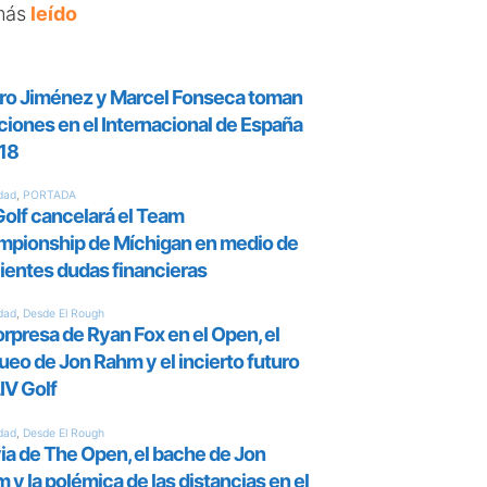
más
leído