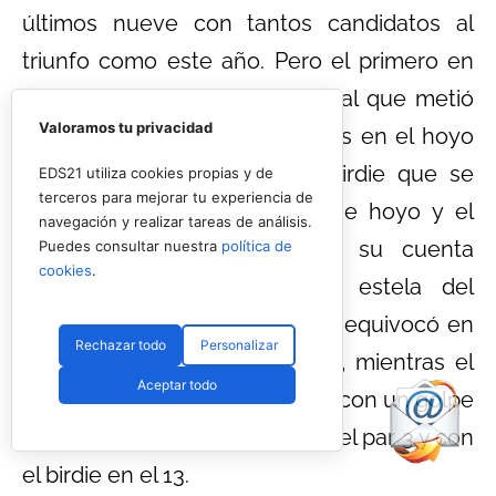
últimos nueve con tantos candidatos al
triunfo como este año. Pero el primero en
tomar la delantera fue Olazábal que metió
Valoramos tu privacidad
un buen putt de cuatro metros en el hoyo
10, para embocar el tercer birdie que se
EDS21 utiliza cookies propias y de
terceros para mejorar tu experiencia de
lograba en todo el día en ese hoyo y el
navegación y realizar tareas de análisis.
segundo de la jornada en su cuenta
Puedes consultar nuestra
política de
cookies
.
particular. Norman siguió la estela del
español con birdie en el 11, se equivocó en
Rechazar todo
Personalizar
el 12 pero hizo eagle en el 13, mientras el
Aceptar todo
español igualaba en el liderato con un golpe
prodigioso desde el bunker en el par 3 y con
el birdie en el 13.