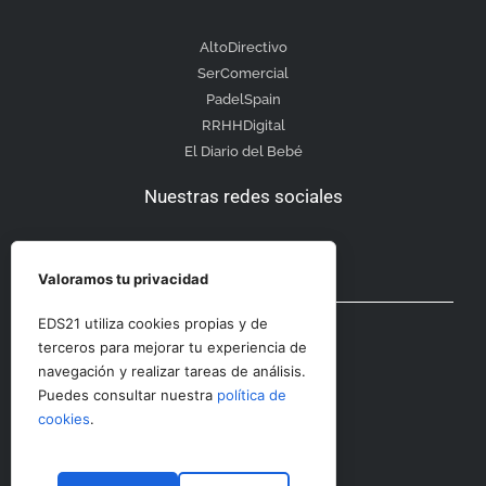
AltoDirectivo
SerComercial
PadelSpain
RRHHDigital
El Diario del Bebé
Nuestras redes sociales
Valoramos tu privacidad
Otras secciones
EDS21 utiliza cookies propias y de
terceros para mejorar tu experiencia de
navegación y realizar tareas de análisis.
Contacto
Puedes consultar nuestra
política de
Aviso Legal
cookies
.