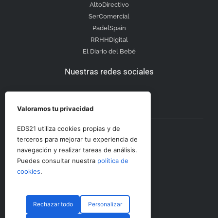
AltoDirectivo
SerComercial
PadelSpain
RRHHDigital
El Diario del Bebé
Nuestras redes sociales
Valoramos tu privacidad
Otras secciones
EDS21 utiliza cookies propias y de
terceros para mejorar tu experiencia de
navegación y realizar tareas de análisis.
Contacto
Puedes consultar nuestra
política de
Aviso Legal
cookies
.
Rechazar todo
Personalizar
© CopyRight 2023 RRHHDigital