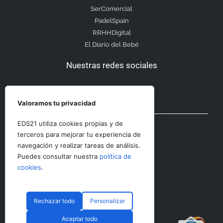
SerComercial
PadelSpain
RRHHDigital
El Diario del Bebé
Nuestras redes sociales
Valoramos tu privacidad
Otras secciones
EDS21 utiliza cookies propias y de
terceros para mejorar tu experiencia de
navegación y realizar tareas de análisis.
Contacto
Puedes consultar nuestra
política de
Aviso Legal
cookies
.
Rechazar todo
Personalizar
© CopyRight 2023 RRHHDigital
Aceptar todo