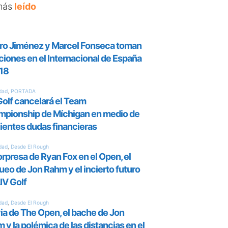
más
leído