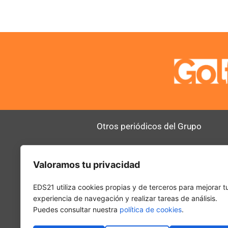
Otros periódicos del Grupo
AltoDirectivo
RRHHDigital
Valoramos tu privacidad
SerComercial
El Diario del 
PadelSpain
EDS21 utiliza cookies propias y de terceros para mejorar t
experiencia de navegación y realizar tareas de análisis.
Puedes consultar nuestra
política de cookies
.