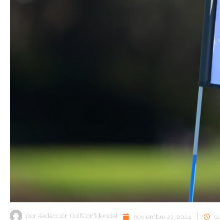
por
Redacción GolfConfidencial
noviembre 22, 2024
9