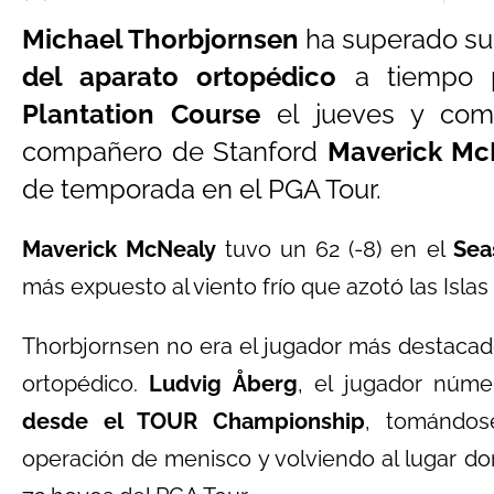
Michael Thorbjornsen
ha superado su 
del aparato ortopédico
a tiempo 
Plantation Course
el jueves y compa
compañero de Stanford
Maverick Mc
de temporada en el PGA Tour.
Maverick McNealy
tuvo un 62 (-8) en el
Sea
más expuesto al viento frío que azotó las Islas
Thorbjornsen no era el jugador más destacad
ortopédico.
Ludvig Åberg
, el jugador núm
desde el TOUR Championship
, tomándos
operación de menisco y volviendo al lugar d