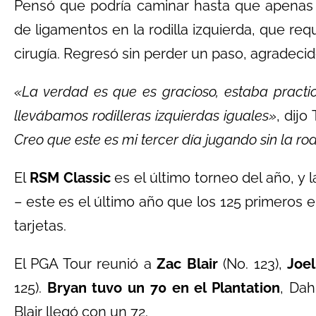
Pensó que podría caminar hasta que apenas 
de ligamentos en la rodilla izquierda, que re
cirugía. Regresó sin perder un paso, agradecid
«La verdad es que es gracioso, estaba pract
llevábamos rodilleras izquierdas iguales»
, dijo
Creo que este es mi tercer día jugando sin la rod
El
RSM Classic
es el último torneo del año, y 
– este es el último año que los 125 primeros e
tarjetas.
El PGA Tour reunió a
Zac Blair
(No. 123),
Joe
125).
Bryan tuvo un 70 en el Plantation
, Da
Blair llegó con un 72.