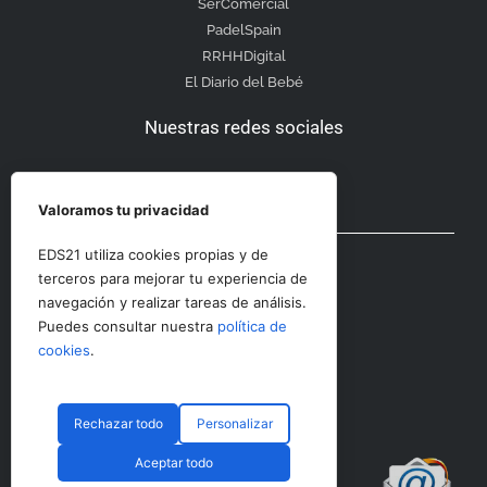
SerComercial
PadelSpain
RRHHDigital
El Diario del Bebé
Nuestras redes sociales
Valoramos tu privacidad
Otras secciones
EDS21 utiliza cookies propias y de
terceros para mejorar tu experiencia de
navegación y realizar tareas de análisis.
Contacto
Puedes consultar nuestra
política de
Aviso Legal
cookies
.
Rechazar todo
Personalizar
© CopyRight 2023 RRHHDigital
Aceptar todo