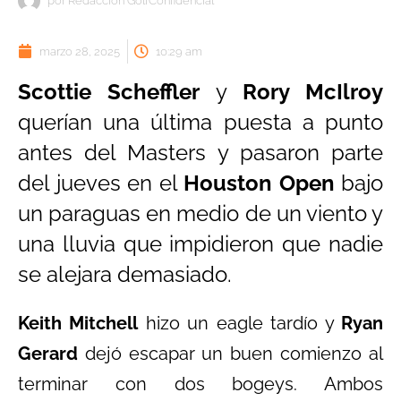
por
Redacción GolfConfidencial
marzo 28, 2025
10:29 am
Scottie Scheffler
y
Rory McIlroy
querían una última puesta a punto
antes del Masters y pasaron parte
del jueves en el
Houston Open
bajo
un paraguas en medio de un viento y
una lluvia que impidieron que nadie
se alejara demasiado.
Keith Mitchell
hizo un eagle tardío y
Ryan
Gerard
dejó escapar un buen comienzo al
terminar con dos bogeys. Ambos