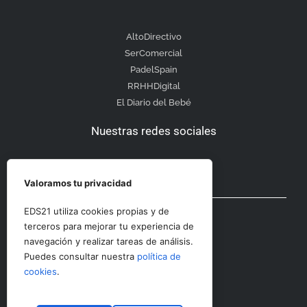
AltoDirectivo
SerComercial
PadelSpain
RRHHDigital
El Diario del Bebé
Nuestras redes sociales
Valoramos tu privacidad
Otras secciones
EDS21 utiliza cookies propias y de
terceros para mejorar tu experiencia de
navegación y realizar tareas de análisis.
Contacto
Puedes consultar nuestra
política de
Aviso Legal
cookies
.