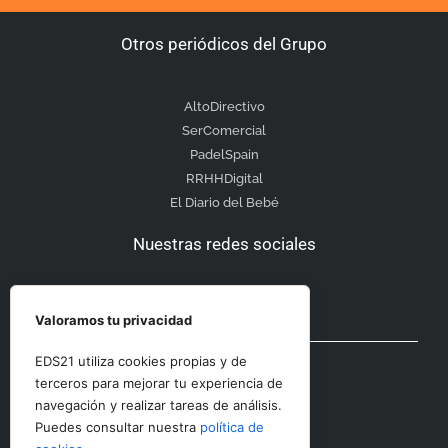
Otros periódicos del Grupo
AltoDirectivo
SerComercial
PadelSpain
RRHHDigital
El Diario del Bebé
Nuestras redes sociales
Valoramos tu privacidad
Otras secciones
EDS21 utiliza cookies propias y de
terceros para mejorar tu experiencia de
navegación y realizar tareas de análisis.
Contacto
Puedes consultar nuestra
política de
Aviso Legal