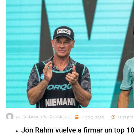
por
Redacción GolfConfidencial
junio 9, 2025
12:37 pm
Jon Rahm vuelve a firmar un top 10