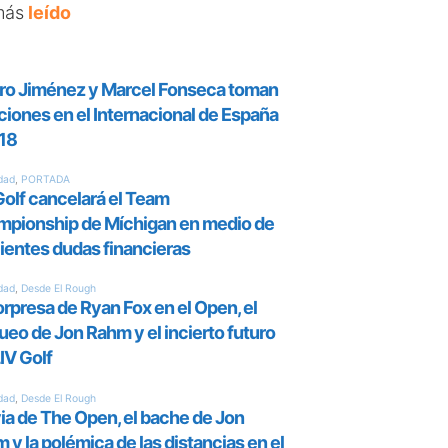
más
leído