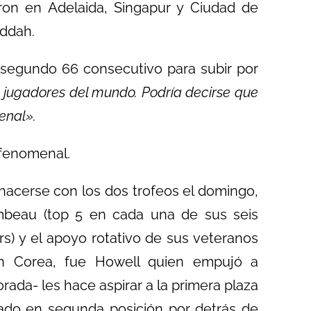
eron en Adelaida, Singapur y Ciudad de
eddah.
 segundo 66 consecutivo para subir por
s jugadores del mundo. Podría decirse que
enal».
 fenomenal.
acerse con los dos trofeos el domingo,
beau (top 5 en cada una de sus seis
rs) y el apoyo rotativo de sus veteranos
n Corea, fue Howell quien empujó a
ada- les hace aspirar a la primera plaza
ado en segunda posición por detrás de