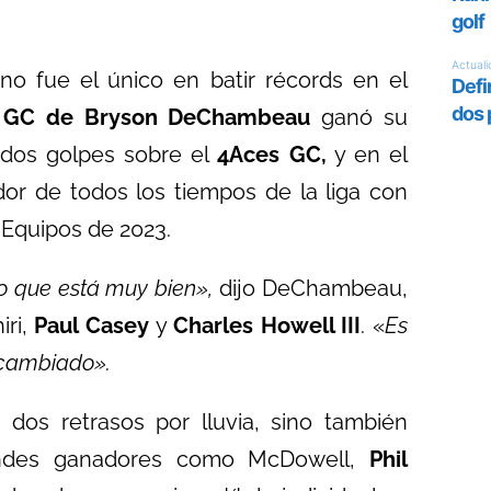
 no fue el único en batir récords en el
s GC de Bryson DeChambeau
ganó su
 dos golpes sobre el
4Aces GC,
y en el
or de todos los tiempos de la liga con
 Equipos de 2023.
 que está muy bien»,
dijo DeChambeau,
iri,
Paul Casey
y
Charles Howell III
. «
Es
a cambiado».
 dos retrasos por lluvia, sino también
randes ganadores como McDowell,
Phil