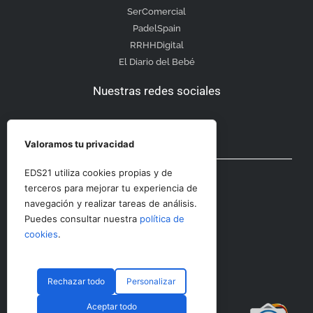
SerComercial
PadelSpain
RRHHDigital
El Diario del Bebé
Nuestras redes sociales
Valoramos tu privacidad
Otras secciones
EDS21 utiliza cookies propias y de
terceros para mejorar tu experiencia de
navegación y realizar tareas de análisis.
Contacto
Puedes consultar nuestra
política de
Aviso Legal
cookies
.
Rechazar todo
Personalizar
© CopyRight 2023 RRHHDigital
Aceptar todo