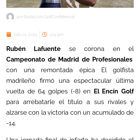
por
Redacción GolfConfidencial
julio 21, 2025
1:24 pm
Rubén Lafuente
se corona en el
Campeonato de Madrid de Profesionales
con una remontada épica El golfista
madrileño firmó una espectacular última
vuelta de 64 golpes (-8) en
El Encín Golf
para arrebatarle el título a sus rivales y
alzarse con la victoria con un acumulado de
-14.
Una jornada final de infarto ha decidido el