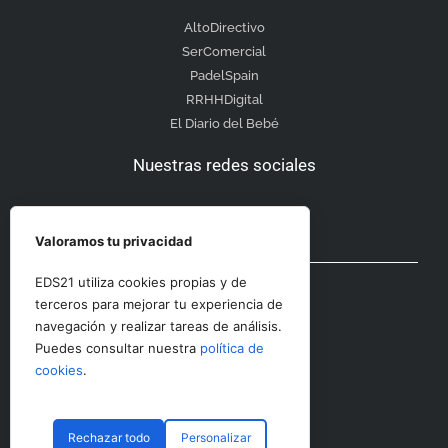
AltoDirectivo
SerComercial
PadelSpain
RRHHDigital
El Diario del Bebé
Nuestras redes sociales
Valoramos tu privacidad
Otras secciones
EDS21 utiliza cookies propias y de
terceros para mejorar tu experiencia de
navegación y realizar tareas de análisis.
Contacto
Puedes consultar nuestra
política de
Aviso Legal
cookies
.
Rechazar todo
Personalizar