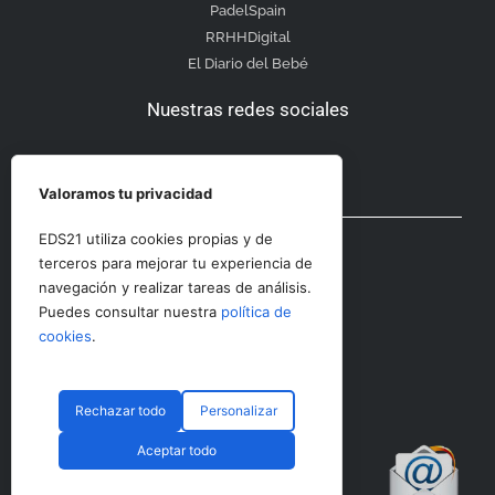
PadelSpain
RRHHDigital
El Diario del Bebé
Nuestras redes sociales
Valoramos tu privacidad
Otras secciones
EDS21 utiliza cookies propias y de
terceros para mejorar tu experiencia de
navegación y realizar tareas de análisis.
Contacto
Puedes consultar nuestra
política de
Aviso Legal
cookies
.
Rechazar todo
Personalizar
© CopyRight 2023 RRHHDigital
Aceptar todo