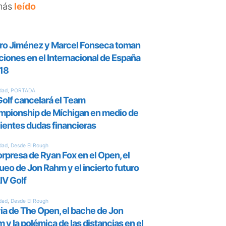
más
leído