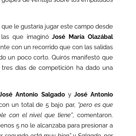
a que le gustaría jugar este campo desde
, las que imaginó
José María Olazábal
te con un recorrido que con las salidas
o un poco corto. Quirós manifestó que
s tres días de competición ha dado una
José Antonio Salgado
y
José Antonio
 con un total de 5 bajo par,
“pero es que
le con el nivel que tiene”
, comentaron.
menos 5 no le alcanzaba para presionar a
r segundo está muy bien” y Salgado, por