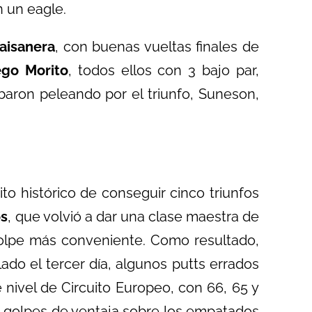
 un eagle.
aisanera
, con buenas vueltas finales de
ego Morito
, todos ellos con 3 bajo par,
baron peleando por el triunfo, Suneson,
to histórico de conseguir cinco triunfos
ós
, que volvió a dar una clase maestra de
 golpe más conveniente. Como resultado,
ado el tercer día, algunos putts errados
 nivel de Circuito Europeo, con 66, 65 y
ve golpes de ventaja sobre los empatados