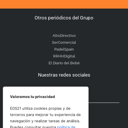
Otros periódicos del Grupo
AltoDirectivo
SerComercial
PadelSpain
RRHHDigital
El Diario del Bebé
Nuestras redes sociales
Valoramos tu privacidad
Otras secciones
EDS21 utiliza cookies propias y de
terceros para mejorar tu experiencia de
navegación y realizar tareas de análisis.
Contacto
Puedes consultar nuestra
política de