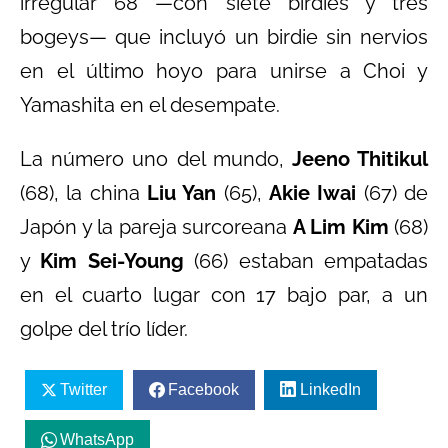
irregular 68 —con siete birdies y tres
bogeys— que incluyó un birdie sin nervios
en el último hoyo para unirse a Choi y
Yamashita en el desempate.
La número uno del mundo,
Jeeno Thitikul
(68), la china
Liu Yan
(65),
Akie Iwai
(67) de
Japón y la pareja surcoreana
A Lim Kim
(68)
y
Kim Sei-Young
(66) estaban empatadas
en el cuarto lugar con 17 bajo par, a un
golpe del trío líder.
Twitter
Facebook
LinkedIn
WhatsApp