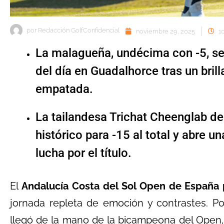
por
Redacción GolfConfidencial
noviembre 29, 2025
1
La malagueña, undécima con -5, se
del día en Guadalhorce tras un brilla
empatada.
La tailandesa Trichat Cheenglab de
histórico para -15 al total y abre u
lucha por el título.
El
Andalucía Costa del Sol Open de España
jornada repleta de emoción y contrastes. Po
llegó de la mano de la bicampeona del Open