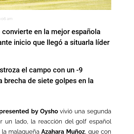
0:06 am
 convierte en la mejor española
nte inicio que llegó a situarla líder
stroza el campo con un -9
na brecha de siete golpes en la
 presented by Oysho
vivió una segunda
r un lado, la reacción del golf español
, la malagueña
Azahara Muñoz
, que con