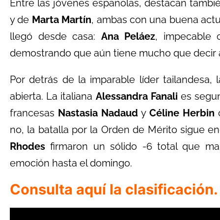
Entre las jóvenes españolas, destacan tambi
y de
Marta Martín
, ambas con una buena actua
llegó desde casa:
Ana Peláez
, impecable
demostrando que aún tiene mucho que decir a
Por detrás de la imparable líder tailandesa,
abierta. La italiana
Alessandra Fanali
es segun
francesas
Nastasia Nadaud
y
Céline Herbin
c
no, la batalla por la Orden de Mérito sigue e
Rhodes
firmaron un sólido -6 total que m
emoción hasta el domingo.
Consulta aquí la clasificación.