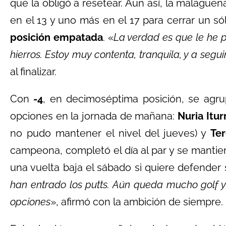
que la obligó a resetear. Aun así, la malagueñ
en el 13 y uno más en el 17 para cerrar un só
posición empatada
. «
La verdad es que le he p
hierros. Estoy muy contenta, tranquila, y a segu
al finalizar.
Con
-4
, en decimoséptima posición, se agr
opciones en la jornada de mañana:
Nuria Itur
no pudo mantener el nivel del jueves) y
Te
campeona, completó el día al par y se manti
una vuelta baja el sábado si quiere defender s
han entrado los putts. Aún queda mucho golf y
opciones
», afirmó con la ambición de siempre.