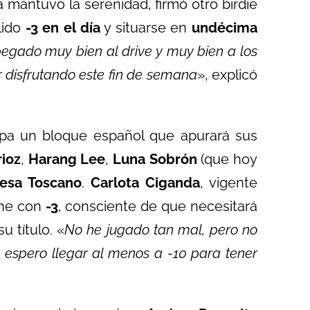
a mantuvo la serenidad, firmó otro birdie
lido
-3 en el día
y situarse en
undécima
egado muy bien al drive y muy bien a los
ir disfrutando este fin de semana
», explicó
upa un bloque español que apurará sus
rioz
,
Harang Lee
,
Luna Sobrón
(que hoy
resa Toscano
.
Carlota Ciganda
, vigente
ene con
-3
, consciente de que necesitará
u título. «
No he jugado tan mal, pero no
 espero llegar al menos a -10 para tener