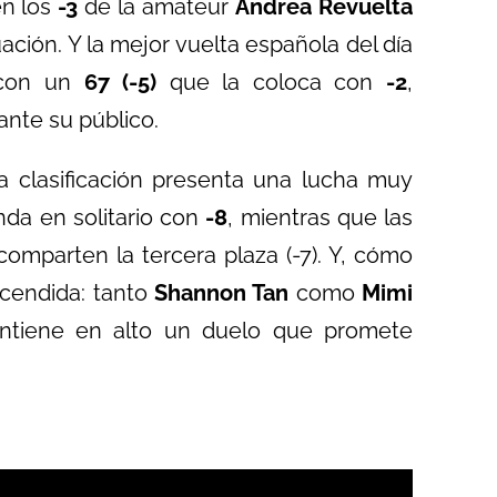
én los
-3
de la amateur
Andrea Revuelta
ción. Y la mejor vuelta española del día
 con un
67 (-5)
que la coloca con
-2
,
nte su público.
 la clasificación presenta una lucha muy
da en solitario con
-8
, mientras que las
omparten la tercera plaza (-7). Y, cómo
ncendida: tanto
Shannon Tan
como
Mimi
antiene en alto un duelo que promete