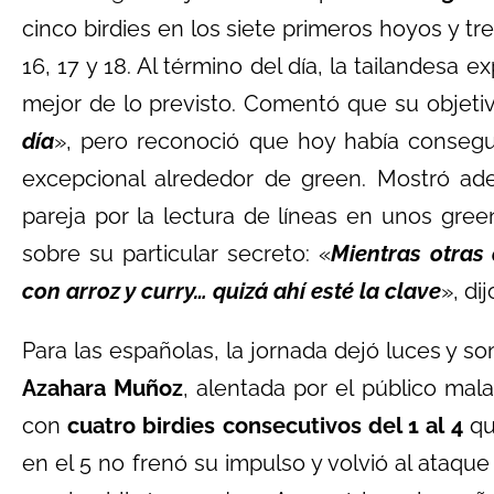
cinco birdies en los siete primeros hoyos y tr
16, 17 y 18. Al término del día, la tailandesa
mejor de lo previsto. Comentó que su objetivo
día
»
, pero reconoció que hoy había conseg
excepcional alrededor de green. Mostró ad
pareja por la lectura de líneas en unos gre
sobre su particular secreto:
«
Mientras otras
con arroz y curry… quizá ahí esté la clave
»
, di
Para las españolas, la jornada dejó luces y s
Azahara Muñoz
, alentada por el público mal
con
cuatro birdies consecutivos del 1 al 4
que
en el 5 no frenó su impulso y volvió al ataqu