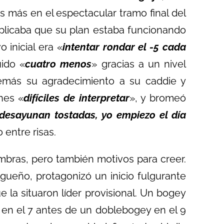
es más en el espectacular tramo final del
 explicaba que su plan estaba funcionando
 inicial era
«
intentar rondar el -5 cada
uido
«
cuatro menos
»
gracias a un nivel
emás su agradecimiento a su caddie y
enes
«
difíciles de interpretar
»
, y bromeó
 desayunan tostadas, yo empiezo el día
jo entre risas.
ombras, pero también motivos para creer.
agueño, protagonizó un inicio fulgurante
 la situaron líder provisional. Un bogey
e en el 7 antes de un doblebogey en el 9