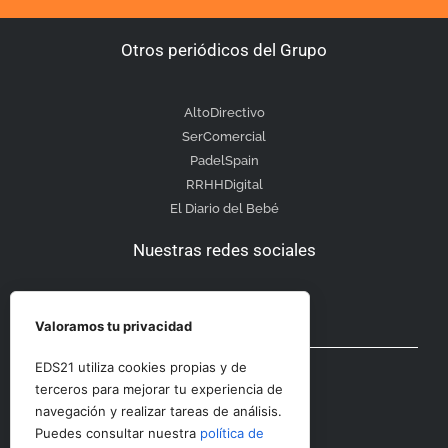
Otros periódicos del Grupo
AltoDirectivo
SerComercial
PadelSpain
RRHHDigital
El Diario del Bebé
Nuestras redes sociales
Valoramos tu privacidad
Otras secciones
EDS21 utiliza cookies propias y de
terceros para mejorar tu experiencia de
navegación y realizar tareas de análisis.
Contacto
Puedes consultar nuestra
política de