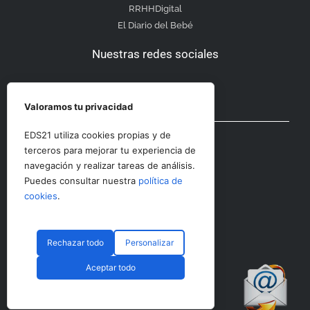
RRHHDigital
El Diario del Bebé
Nuestras redes sociales
Valoramos tu privacidad
Otras secciones
EDS21 utiliza cookies propias y de
terceros para mejorar tu experiencia de
navegación y realizar tareas de análisis.
Contacto
Puedes consultar nuestra
política de
Aviso Legal
cookies
.
Rechazar todo
Personalizar
© CopyRight 2023 RRHHDigital
Aceptar todo