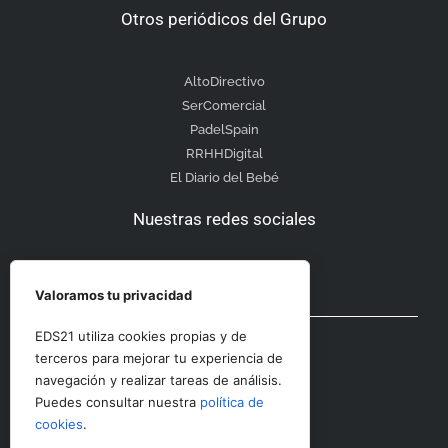
Otros periódicos del Grupo
AltoDirectivo
SerComercial
PadelSpain
RRHHDigital
El Diario del Bebé
Nuestras redes sociales
Valoramos tu privacidad
Otras secciones
EDS21 utiliza cookies propias y de
terceros para mejorar tu experiencia de
navegación y realizar tareas de análisis.
Contacto
Puedes consultar nuestra
política de
Aviso Legal
cookies
.