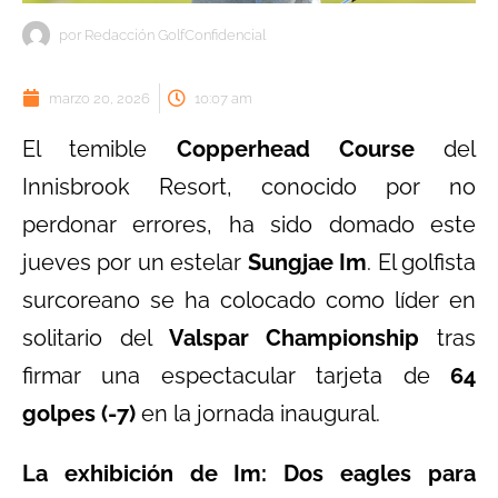
por
Redacción GolfConfidencial
marzo 20, 2026
10:07 am
El temible
Copperhead Course
del
Innisbrook Resort, conocido por no
perdonar errores, ha sido domado este
jueves por un estelar
Sungjae Im
. El golfista
surcoreano se ha colocado como líder en
solitario del
Valspar Championship
tras
firmar una espectacular tarjeta de
64
golpes (-7)
en la jornada inaugural.
La exhibición de Im: Dos eagles para