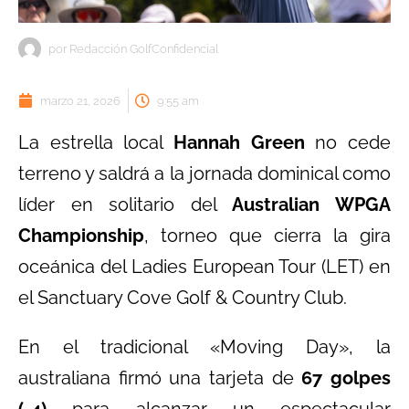
por
Redacción GolfConfidencial
marzo 21, 2026
9:55 am
La estrella local
Hannah Green
no cede
terreno y saldrá a la jornada dominical como
líder en solitario del
Australian WPGA
Championship
, torneo que cierra la gira
oceánica del Ladies European Tour (LET) en
el Sanctuary Cove Golf & Country Club.
En el tradicional «Moving Day», la
australiana firmó una tarjeta de
67 golpes
(-4)
para alcanzar un espectacular