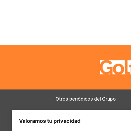
Otros periódicos del Grupo
AltoDirectivo
RRHHDigital
Valoramos tu privacidad
SerComercial
El Diario del 
PadelSpain