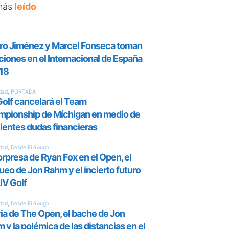
más
leído