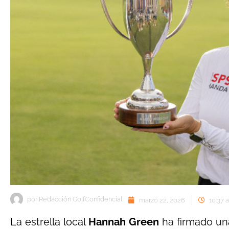
por
Redacción GolfConfidencial
marzo 22, 2026
10:37 
La estrella local
Hannah Green
ha firmado una