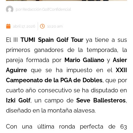
por
Redacción GolfConfidencial
abril 17, 2026
10:20 am
El III
TUMI Spain Golf Tour
ya tiene a sus
primeros ganadores de la temporada, la
pareja formada por
Mario Galiano
y
Asier
Aguirre
que se ha impuesto en el
XXII
Campeonato de la PGA de Dobles
, que por
cuarto año consecutivo se ha disputado en
Izki Golf
, un campo de
Seve Ballesteros
,
diseñado en la montaña alavesa.
Con una última ronda perfecta de 63