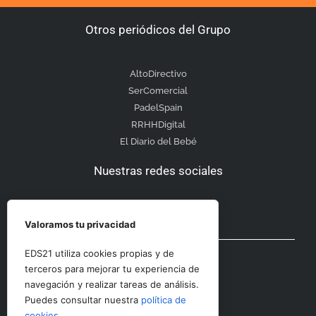
Otros periódicos del Grupo
AltoDirectivo
SerComercial
PadelSpain
RRHHDigital
El Diario del Bebé
Nuestras redes sociales
Valoramos tu privacidad
Otras secciones
EDS21 utiliza cookies propias y de
terceros para mejorar tu experiencia de
navegación y realizar tareas de análisis.
Contacto
Puedes consultar nuestra
política de
Aviso Legal
cookies
.