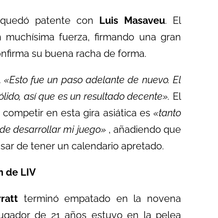
n quedó patente con
Luis Masaveu
. El
n muchísima fuerza, firmando una gran
 confirma su buena racha de forma.
.
«Esto fue un paso adelante de nuevo. El
lido, así que es un resultado decente».
El
 competir en esta gira asiática es
«tanto
de desarrollar mi juego»
, añadiendo que
esar de tener un calendario apretado.
n de LIV
ratt
terminó empatado en la novena
 jugador de 21 años estuvo en la pelea