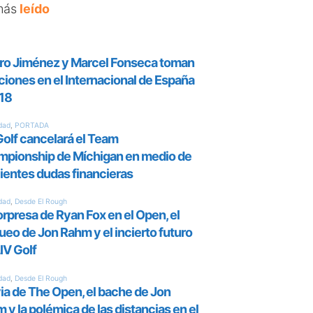
más
leído