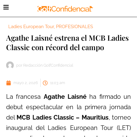
Ladies European Tour
,
PROFESIONALES
Agathe Laisné estrena el MCB Ladies
Classic con récord del campo
por
Redacción GolfConfidencial
mayo 2, 2026
11:03 am
La francesa
Agathe Laisné
ha firmado un
debut espectacular en la primera jornada
del
MCB Ladies Classic – Mauritius
, torneo
inaugural del Ladies European Tour (LET)