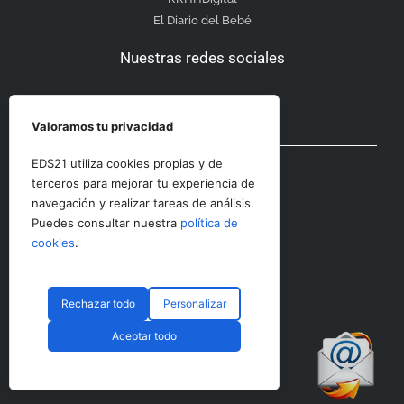
El Diario del Bebé
Nuestras redes sociales
Valoramos tu privacidad
Otras secciones
EDS21 utiliza cookies propias y de
terceros para mejorar tu experiencia de
navegación y realizar tareas de análisis.
Contacto
Puedes consultar nuestra
política de
Aviso Legal
cookies
.
Rechazar todo
Personalizar
© CopyRight 2023 RRHHDigital
Aceptar todo