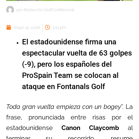
por
Redacción GolfConfidencial
mayo 15, 2026
3:13 pm
El estadounidense firma una
espectacular vuelta de 63 golpes
(-9), pero los españoles del
ProSpain Team se colocan al
ataque en Fontanals Golf
Toda gran vuelta empieza con un bogey
”. La
frase, pronunciada entre risas por el
estadounidense
Canon Claycomb
al
terminar su recorrido, resume