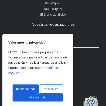
PadelSpain
RRHHDigital
El Diario del Bebé
Nuestras redes sociales
Valoramos tu privacidad
Otras secciones
EDS21 utiliza cookies propias y de
terceros para mejorar tu experiencia de
navegación y realizar tareas de análisis.
Contacto
Puedes consultar nuestra
política de
Aviso Legal
cookies
.
Rechazar todo
Personalizar
© CopyRight 2023 RRHHDigital
Aceptar todo