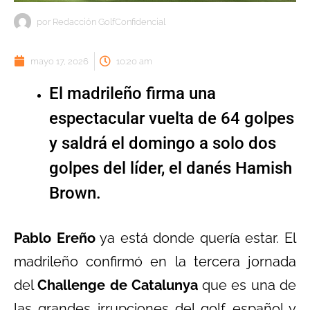
por
Redacción GolfConfidencial
mayo 17, 2026
10:20 am
El madrileño firma una
espectacular vuelta de 64 golpes
y saldrá el domingo a solo dos
golpes del líder, el danés Hamish
Brown.
Pablo Ereño
ya está donde quería estar. El
madrileño confirmó en la tercera jornada
del
Challenge de Catalunya
que es una de
las grandes irrupciones del golf español y