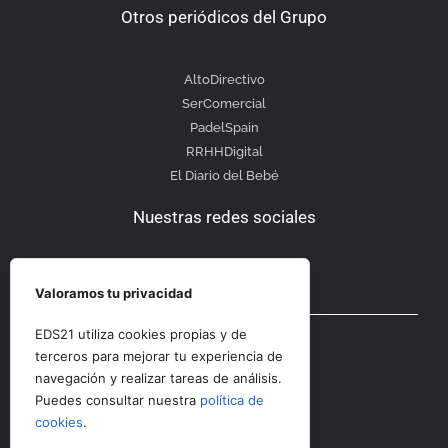
Otros periódicos del Grupo
AltoDirectivo
SerComercial
PadelSpain
RRHHDigital
El Diario del Bebé
Nuestras redes sociales
Valoramos tu privacidad
Otras secciones
EDS21 utiliza cookies propias y de
terceros para mejorar tu experiencia de
navegación y realizar tareas de análisis.
Contacto
Puedes consultar nuestra
política de
Aviso Legal
cookies
.