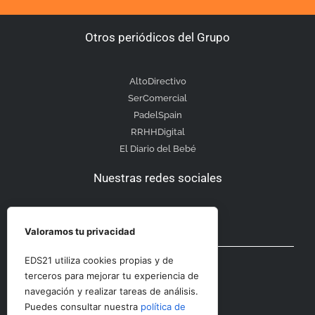
Otros periódicos del Grupo
AltoDirectivo
SerComercial
PadelSpain
RRHHDigital
El Diario del Bebé
Nuestras redes sociales
Valoramos tu privacidad
Otras secciones
EDS21 utiliza cookies propias y de
terceros para mejorar tu experiencia de
navegación y realizar tareas de análisis.
Contacto
Puedes consultar nuestra
política de