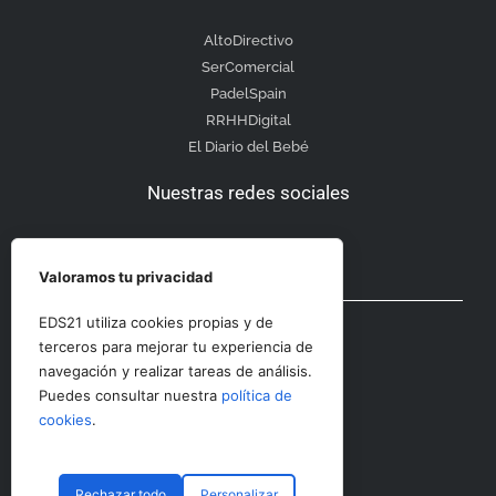
AltoDirectivo
SerComercial
PadelSpain
RRHHDigital
El Diario del Bebé
Nuestras redes sociales
Valoramos tu privacidad
Otras secciones
EDS21 utiliza cookies propias y de
terceros para mejorar tu experiencia de
navegación y realizar tareas de análisis.
Contacto
Puedes consultar nuestra
política de
Aviso Legal
cookies
.
Rechazar todo
Personalizar