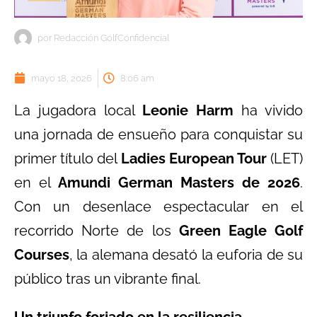
por
Redacción GolfConfidencial
mayo 18, 2026
8:06 am
La jugadora local
Leonie Harm
ha vivido
una jornada de ensueño para conquistar su
primer título del
Ladies European Tour
(LET)
en el
Amundi German Masters de 2026
.
Con un desenlace espectacular en el
recorrido Norte de los
Green Eagle Golf
Courses
, la alemana desató la euforia de su
público tras un vibrante final.
Un triunfo forjado en la resiliencia