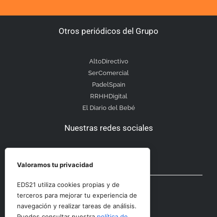
Otros periódicos del Grupo
AltoDirectivo
SerComercial
PadelSpain
RRHHDigital
El Diario del Bebé
Nuestras redes sociales
Valoramos tu privacidad
Otras secciones
EDS21 utiliza cookies propias y de
terceros para mejorar tu experiencia de
navegación y realizar tareas de análisis.
Contacto
Puedes consultar nuestra
política de