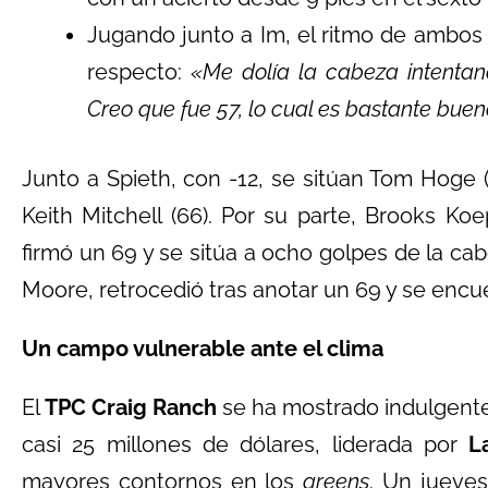
Jugando junto a Im, el ritmo de ambos 
respecto:
«Me dolía la cabeza intentan
Creo que fue 57, lo cual es bastante buen
Junto a Spieth, con -12, se sitúan Tom Hoge (6
Keith Mitchell (66). Por su parte, Brooks Ko
firmó un 69 y se sitúa a ocho golpes de la cabe
Moore, retrocedió tras anotar un 69 y se encue
Un campo vulnerable ante el clima
El
TPC Craig Ranch
se ha mostrado indulgente
casi 25 millones de dólares, liderada por
L
mayores contornos en los
greens
. Un jueve