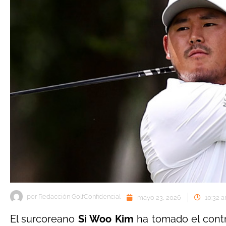
por
Redacción GolfConfidencial
mayo 23, 2026
10:32 
El surcoreano
Si Woo Kim
ha tomado el contr