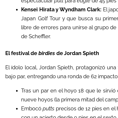
espectacular
putt
para
eagle
de 45 pies 
Kensei Hirata y Wyndham Clark:
El jap
Japan Golf Tour y que busca su primer
libre de errores para unirse al grupo de 
de Scheffler.
El festival de
birdies
de Jordan Spieth
El ídolo local, Jordan Spieth, protagonizó un
bajo par, entregando una ronda de 62 impacto
Tras un par en el hoyo 18 que le sirvi
nueve hoyos (la primera mitad del camp
Embocó
putts
precisos de 12 pies en el h
con un acierto desde 9 pies en el sexto