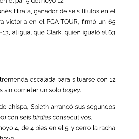
en el par 5 del hoyo 12.
onés Hirata, ganador de seis títulos en el
a victoria en el PGA TOUR, firmó un 65
-13, al igual que Clark, quien igualó el 63
a tremenda escalada para situarse con 12
s sin cometer un solo
bogey
.
ó de chispa, Spieth arrancó sus segundos
o) con seis
birdies
consecutivos.
oyo 4, de 4 pies en el 5, y cerró la racha
 hoyo.