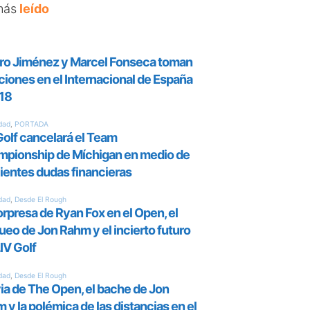
más
leído